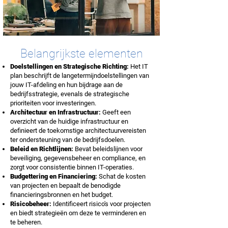
Belangrijkste elementen
Doelstellingen en Strategische Richting
:
Het IT
plan b
eschrijft de langetermijndoelstellingen van
jouw IT-afdeling en hun bijdrage aan de
bedrijfsstrategie, evenals de strategische
prioriteiten voor investeringen.
Architectuur en Infrastructuur
:
Geeft een
overzicht van de huidige infrastructuur en
definieert de toekomstige architectuurvereisten
ter ondersteuning van de bedrijfsdoelen.
Beleid en Richtlijnen
:
Bevat beleidslijnen voor
beveiliging, gegevensbeheer en compliance, en
zorgt voor consistentie binnen IT-operaties.
Budgettering en Financiering
:
Schat de kosten
van projecten en bepaalt de benodigde
financieringsbronnen en het budget.
Risicobeheer
:
Identificeert risico's voor projecten
en biedt strategieën om deze te verminderen en
te beheren.