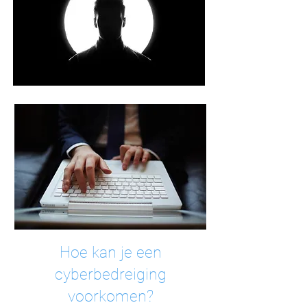
Hoe kan je een
cyberbedreiging
voorkomen?